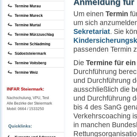
Anmeldung für 
Termine Murau
Um einen
Termin
fü
Termine Mureck
um sich anzumelden 
Termine Murtal
Sekretariat
. Sie kö
Termine Mürzzuschlag
Kindersicherungs
Termine Schladming
passenden Termin z
Südoststeiermark
Die
Termine für ei
Termine Voitsberg
Durchführung berech
Termine Weiz
und Durchführung 
ausschließlich die 
INFAR Steiermark:
und Durchführung de
Nachschulung, VPU, Test
Alle Bezirke der Steiermark
bis 4 des SanG gena
Mobil: 0664 / 1533250
Verkehrscoaching is
in manchen Bundesl
Quicklinks:
Rettungsorganisatio