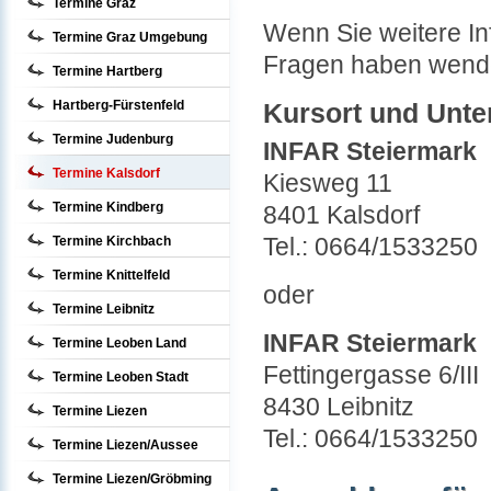
Termine Graz
Wenn Sie weitere In
Termine Graz Umgebung
Fragen haben wende
Termine Hartberg
Hartberg-Fürstenfeld
Kursort und Unt
Termine Judenburg
INFAR Steiermark
Termine Kalsdorf
Kiesweg 11
Termine Kindberg
8401 Kalsdorf
Tel.: 0664/1533250
Termine Kirchbach
Termine Knittelfeld
oder
Termine Leibnitz
INFAR Steiermark
Termine Leoben Land
Fettingergasse 6/III
Termine Leoben Stadt
8430 Leibnitz
Termine Liezen
Tel.: 0664/1533250
Termine Liezen/Aussee
Termine Liezen/Gröbming