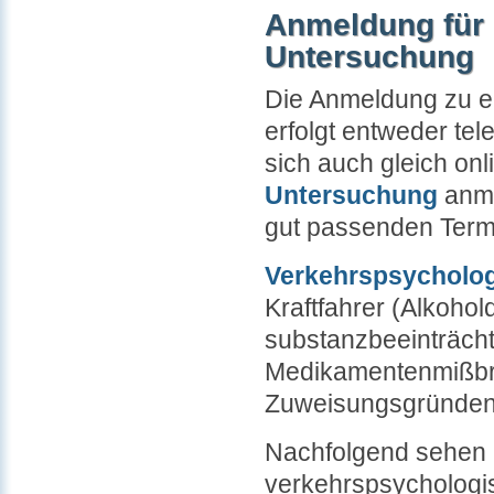
Anmeldung für 
Untersuchung
Die Anmeldung zu e
erfolgt entweder te
sich auch gleich onl
Untersuchung
anme
gut passenden Termi
Verkehrspsycholo
Kraftfahrer (Alkohol
substanzbeeinträchti
Medikamentenmißbr
Zuweisungsgründen
Nachfolgend sehen S
verkehrspsychologis