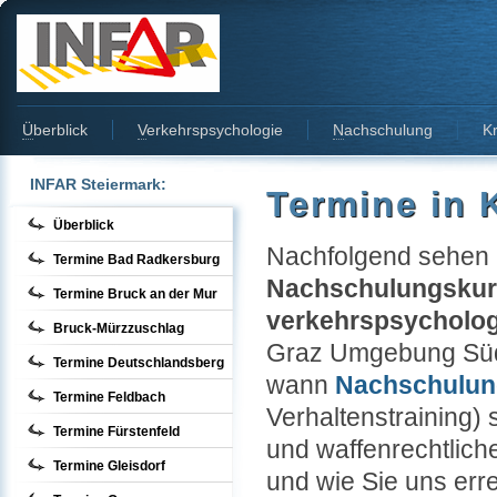
Ü
berblick
V
erkehrspsychologie
N
achschulung
Kr
INFAR Steiermark:
Termine in 
Überblick
Nachfolgend sehen S
Termine Bad Radkersburg
Nachschulungskur
Termine Bruck an der Mur
verkehrspsycholo
Bruck-Mürzzuschlag
Graz Umgebung Süd)
Termine Deutschlandsberg
wann
Nachschulun
Termine Feldbach
Verhaltenstraining
Termine Fürstenfeld
und waffenrechtlich
Termine Gleisdorf
und wie Sie uns err